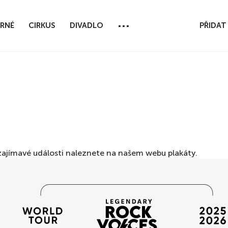
...
RNÉ
CIRKUS
DIVADLO
PŘIDAT
ší zajímavé události naleznete na našem webu
plakáty
.