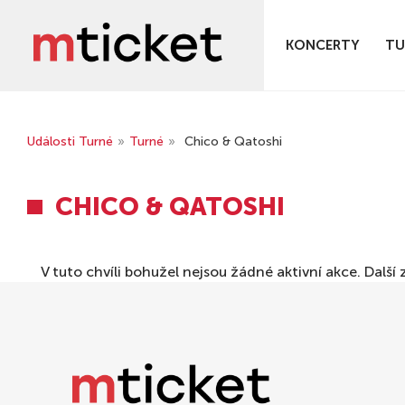
KONCERTY
TU
Události Turné
»
Turné
»
Chico & Qatoshi
CHICO & QATOSHI
V tuto chvíli bohužel nejsou žádné aktivní akce. Dal