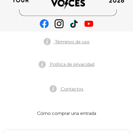
Términos de uso
Política de privacidad
Contactos
Cómo comprar una entrada