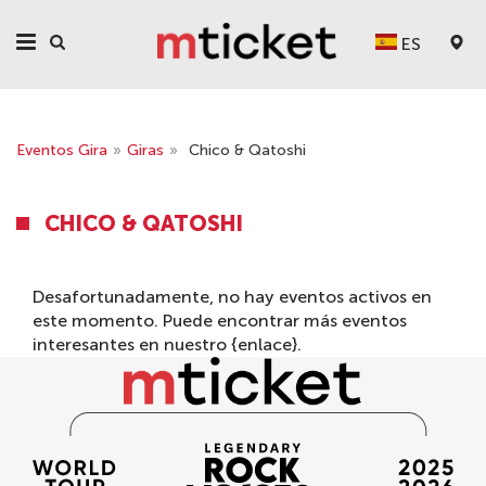
ES
Eventos Gira
»
Giras
»
Chico & Qatoshi
CHICO & QATOSHI
Desafortunadamente, no hay eventos activos en
este momento. Puede encontrar más eventos
interesantes en nuestro {enlace}.