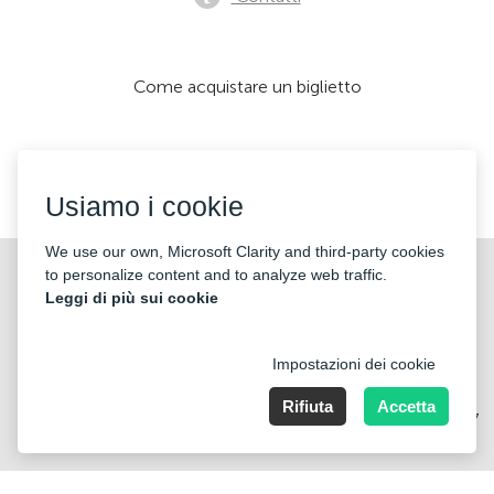
Come acquistare un biglietto
Accettiamo:
Usiamo i cookie
We use our own, Microsoft Clarity and third-party cookies
©2026 «KONTRAMARKA OÜ» Tutti i diritti riservati
to personalize content and to analyze web traffic.
Leggi di più sui cookie
Impostazioni dei cookie
Rifiuta
Accetta
Harju maakond, Tallinn, Kesklinna linnaosa, Pärnu mnt 139b, 11317
Estonia. Company Nr: 14693656