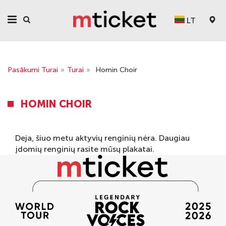
LT
Pasākumi Turai
»
Turai
»
Homin Choir
HOMIN CHOIR
Deja, šiuo metu aktyvių renginių nėra. Daugiau
įdomių renginių rasite mūsų
plakatai
.