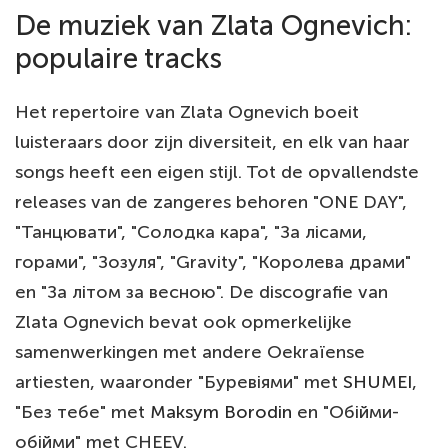
De muziek van Zlata Ognevich:
populaire tracks
Het repertoire van Zlata Ognevich boeit
luisteraars door zijn diversiteit, en elk van haar
songs heeft een eigen stijl. Tot de opvallendste
releases van de zangeres behoren "ONE DAY",
"Танцювати", "Солодка кара", "За лісами,
горами", "Зозуля", "Gravity", "Королева драми"
en "За літом за весною". De discografie van
Zlata Ognevich bevat ook opmerkelijke
samenwerkingen met andere Oekraïense
artiesten, waaronder "Буревіями" met
SHUMEI
,
"Без тебе" met
Maksym Borodin
en "Обійми-
обійми" met CHEEV.