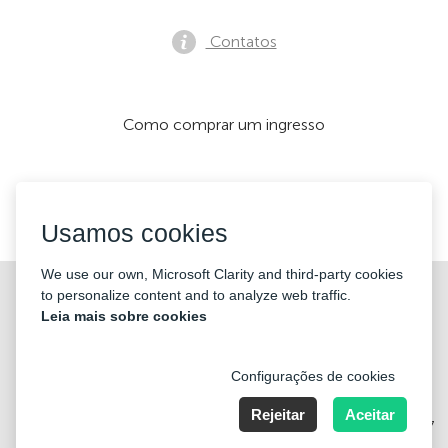
Contatos
Como comprar um ingresso
Nós aceitamos:
Usamos cookies
We use our own, Microsoft Clarity and third-party cookies
©2026 «KONTRAMARKA OÜ» Todos os direitos reservados
to personalize content and to analyze web traffic.
Leia mais sobre cookies
Configurações de cookies
Rejeitar
Aceitar
Harju maakond, Tallinn, Kesklinna linnaosa, Pärnu mnt 139b, 11317
Estonia. Company Nr: 14693656