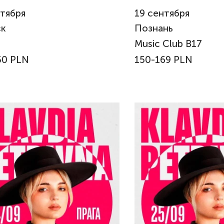
тября
19
сентября
ск
Познань
Music Club B17
50 PLN
150-169 PLN