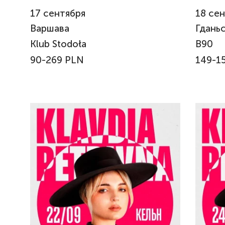
17
сентября
18
сен
Варшава
Гдань
Klub Stodoła
B90
90-269 PLN
149-1