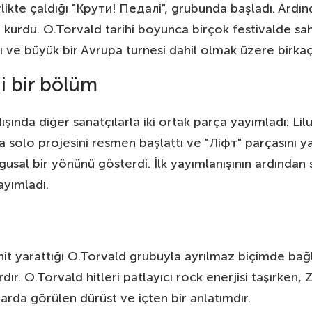
irlikte çaldığı "Крути! Педалі", grubunda başladı. A
i kurdu. O.Torvald tarihi boyunca birçok festivalde sah
ı ve büyük bir Avrupa turnesi dahil olmak üzere birkaç
i bir bölüm
ında diğer sanatçılarla iki ortak parça yayımladı: Lil
 solo projesini resmen başlattı ve "Ліфт" parçasını yay
gusal bir yönünü gösterdi. İlk yayımlanışının ardından
ayımladı.
 hit yarattığı O.Torvald grubuyla ayrılmaz biçimde bağl
ır. O.Torvald hitleri patlayıcı rock enerjisi taşırken,
arda görülen dürüst ve içten bir anlatımdır.