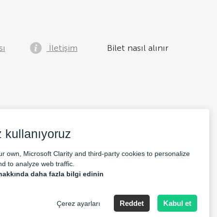
sı
İletişim
Bilet nasıl alınır
 kullanıyoruz
r own, Microsoft Clarity and third-party cookies to personalize
d to analyze web traffic.
hakkında daha fazla bilgi edinin
pany Nr: 14693656
Reddet
Kabul et
Çerez ayarları