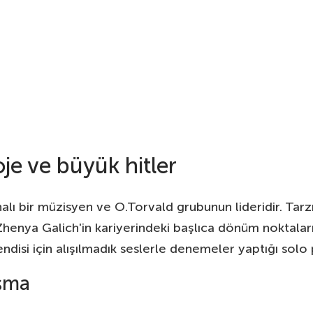
je ve büyük hitler
aynalı bir müzisyen ve O.Torvald grubunun lideridir. T
. Zhenya Galich'in kariyerindeki başlıca dönüm noktala
endisi için alışılmadık seslerle denemeler yaptığı solo 
ışma