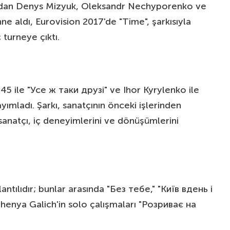
rdından Denys Mizyuk, Oleksandr Nechyporenko ve
ne aldı, Eurovision 2017'de "Time", şarkısıyla
 turneye çıktı.
u45 ile "Усе ж таки друзі" ve Ihor Kyrylenko ile
ımladı. Şarkı, sanatçının önceki işlerinden
 sanatçı, iç deneyimlerini ve dönüşümlerini
antılıdır; bunlar arasında "Без тебе," "Київ вдень і
 Zhenya Galich'in solo çalışmaları "Розриває на