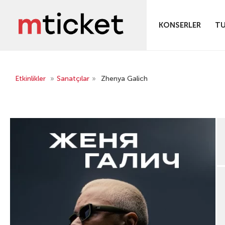
KONSERLER
TU
Etkinlikler
»
Sanatçılar
»
Zhenya Galich