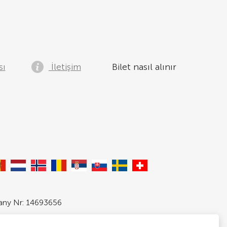
sı
İletişim
Bilet nasıl alınır
pany Nr: 14693656