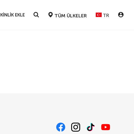
KINLIK EKLE
TR
TÜM ÜLKELER