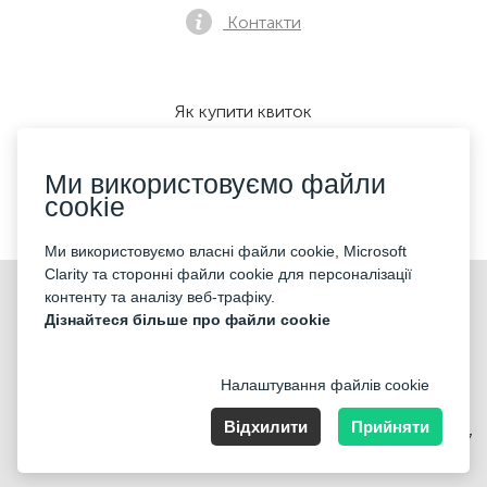
Контакти
Як купити квиток
Ми використовуємо файли
cookie
Ми приймаємо:
Ми використовуємо власні файли cookie, Microsoft
Clarity та сторонні файли cookie для персоналізації
©2026 «KONTRAMARKA OÜ» Всі права захищені
контенту та аналізу веб-трафіку.
Дізнайтеся більше про файли cookie
Налаштування файлів cookie
Відхилити
Прийняти
Harju maakond, Tallinn, Kesklinna linnaosa, Pärnu mnt 139b, 11317
Estonia. Company Nr: 14693656