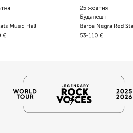
тня
25
жовтня
н
Будапешт
ats Music Hall
Barba Negra Red St
 €
53-110 €