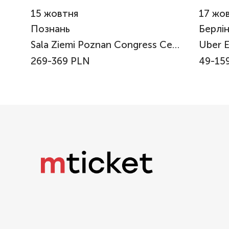
15
жовтня
17
жов
Познань
Берлі
Sala Ziemi Poznan Congress Center
Uber E
269-369 PLN
49-159