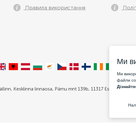
Правила використання
Полі
Ми в
Ми викори
файли coo
Дізнайте
allinn, Kesklinna linnaosa, Pärnu mnt 139b, 11317 Estonia. Com
Нал