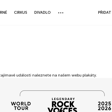
...
RNÉ
CIRKUS
DIVADLO
PŘIDAT
ší zajímavé události naleznete na našem webu
plakáty
.