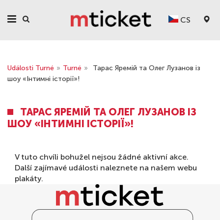
CS
Události Turné
»
Turné
»
Тарас Яремій та Олег Лузанов із
шоу «Інтимні історії»!
ТАРАС ЯРЕМІЙ ТА ОЛЕГ ЛУЗАНОВ ІЗ
ШОУ «ІНТИМНІ ІСТОРІЇ»!
V tuto chvíli bohužel nejsou žádné aktivní akce.
Další zajímavé události naleznete na našem webu
plakáty
.