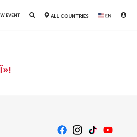
EW EVENT
EN
ALL COUNTRIES
Ї»!