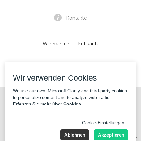
Kontakte
Wie man ein Ticket kauft
Wir akzeptieren:
Wir verwenden Cookies
We use our own, Microsoft Clarity and third-party cookies
©2026 «KONTRAMARKA OÜ» Alle Rechte vorbehalten
to personalize content and to analyze web traffic.
Erfahren Sie mehr über Cookies
Cookie-Einstellungen
Ablehnen
Akzeptieren
Harju maakond, Tallinn, Kesklinna linnaosa, Pärnu mnt 139b, 11317