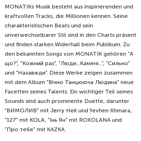
MONATIKs Musik besteht aus inspirierenden und
kraftvollen Tracks, die Millionen kennen. Seine
charakteristischen Beats und sein
unverwechselbarer Stil sind in den Charts präsent
und finden starken Widerhall beim Publikum. Zu
den bekannten Songs von MONATIK gehören "А
що?", "Кожний раз", "Люди...Камені...", "Сильно"
und "Назавжди". Diese Werke zeigen zusammen
mit dem Album "Вічно Танцююча Людина" neue
Facetten seines Talents. Ein wichtiger Teil seines
Sounds sind auch prominente Duette, darunter
"ВИМОЛИВ" mit
Jerry Heil
und Yevhen Khmara,
"127" mit
KOLA
, "Інь Ян" mit ROXOLANA und
"Про тебе" mit KAZKA.