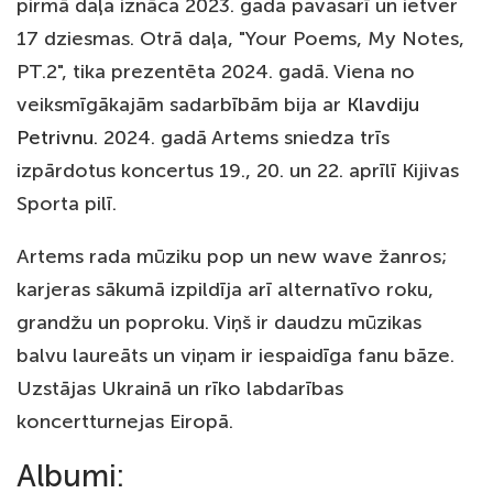
pirmā daļa iznāca 2023. gada pavasarī un ietver
17 dziesmas. Otrā daļa, "Your Poems, My Notes,
PT.2", tika prezentēta 2024. gadā. Viena no
veiksmīgākajām sadarbībām bija ar
Klavdiju
Petrivnu.
2024. gadā Artems sniedza trīs
izpārdotus koncertus 19., 20. un 22. aprīlī Kijivas
Sporta pilī.
Artems rada mūziku pop un new wave žanros;
karjeras sākumā izpildīja arī alternatīvo roku,
grandžu un poproku. Viņš ir daudzu mūzikas
balvu laureāts un viņam ir iespaidīga fanu bāze.
Uzstājas Ukrainā un rīko labdarības
koncertturnejas Eiropā.
Albumi: