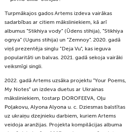
Turpmākajos gados Artems izdeva vairākas
sadarbības ar citiem māksliniekiem, kā arī
albumus "Stikhiya vody" (Ūdens stihija), "Stikhiya
ognya" (Uguns stihija) un "Zemnoy". 2020. gadā
viņš prezentēja singlu "Deja Vu", kas ieguva
popularitāti un balvas. 2021. gadā sekoja vairāki
veiksmīgi singli.
2022. gadā Artems uzsāka projektu "Your Poems,
My Notes" un izdeva duetus ar Ukrainas
māksliniekiem, tostarp
DOROFEEVA
,
Oļu
Poļakovu
,
Alyona Alyona
u. c. Dziesmas balstītas
uz ukraiņu dzejnieku darbiem, kuriem Artems
veidoja aranžijas. Projekta kompilācijas albuma