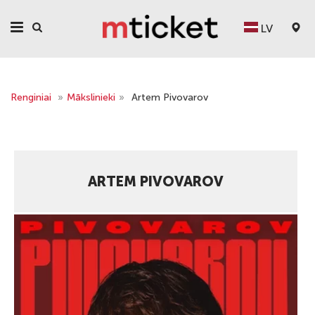
LV
Renginiai
»
Mākslinieki
»
Artem Pivovarov
ARTEM PIVOVAROV