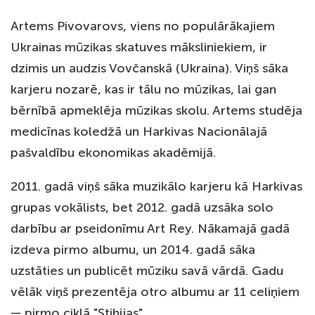
Artems Pivovarovs, viens no populārākajiem
Ukrainas mūzikas skatuves māksliniekiem, ir
dzimis un audzis Vovčanskā (Ukraina). Viņš sāka
karjeru nozarē, kas ir tālu no mūzikas, lai gan
bērnībā apmeklēja mūzikas skolu. Artems studēja
medicīnas koledžā un Harkivas Nacionālajā
pašvaldību ekonomikas akadēmijā.
2011. gadā viņš sāka muzikālo karjeru kā Harkivas
grupas vokālists, bet 2012. gadā uzsāka solo
darbību ar pseidonīmu Art Rey. Nākamajā gadā
izdeva pirmo albumu, un 2014. gadā sāka
uzstāties un publicēt mūziku savā vārdā. Gadu
vēlāk viņš prezentēja otro albumu ar 11 celiņiem
— pirmo ciklā "Stihijas".