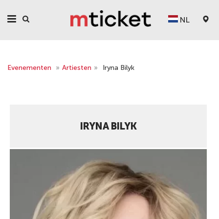
NL
Evenementen
»
Artiesten
»
Iryna Bilyk
IRYNA BILYK