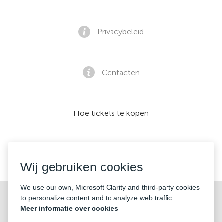
Privacybeleid
Contacten
Hoe tickets te kopen
Wij accepteren:
Wij gebruiken cookies
We use our own, Microsoft Clarity and third-party cookies
©2026 «KONTRAMARKA OÜ» Alle rechten voorbehouden
to personalize content and to analyze web traffic.
Meer informatie over cookies