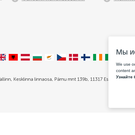
Мы и
We use ou
content an
Узнайте 
allinn, Kesklinna linnaosa, Pärnu mnt 139b, 11317 Estonia. Com