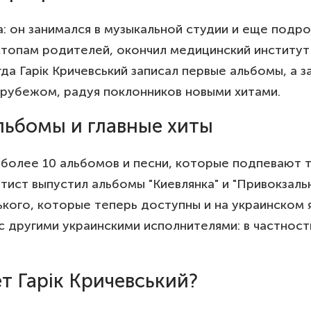
ва: он занимался в музыкальной студии и еще под
стопам родителей, окончил медицинский институт
да Гарік Кричевський записал первые альбомы, а 
а рубежом, радуя поклонников новыми хитами.
альбомы и главные хиты
 более 10 альбомов и песни, которые подпевают т
ртист выпустил альбомы "Киевлянка" и "Привокзал
ого, которые теперь доступны и на украинском язык
 другими украинскими исполнителями: в частности
т Гарік Кричевський?