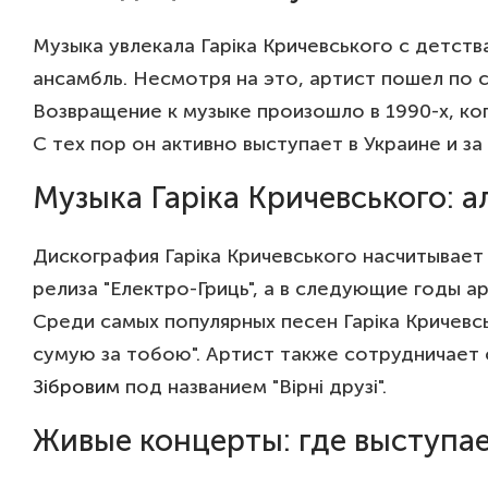
Музыка увлекала Гаріка Кричевського с детст
ансамбль. Несмотря на это, артист пошел по 
Возвращение к музыке произошло в 1990-х, ког
С тех пор он активно выступает в Украине и з
Музыка Гаріка Кричевського: 
Дискография Гаріка Кричевського насчитывает
релиза "Електро-Гриць", а в следующие годы а
Среди самых популярных песен Гаріка Кричевськ
сумую за тобою". Артист также сотрудничает с
Зібровим
под названием "Вірні друзі".
Живые концерты: где выступае