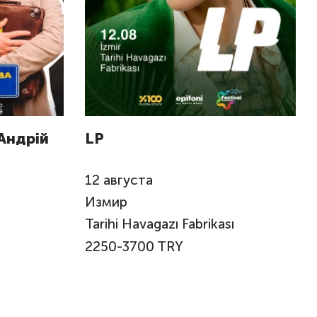
Андрій
LP
12
августа
Измир
Tarihi Havagazı Fabrikası
2250-3700 TRY