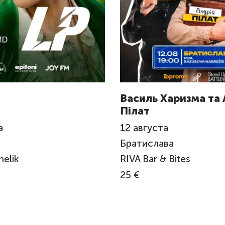
Василь Харизма та 
Пілат
а
12
августа
Братислава
elik
RIVA Bar & Bites
25 €