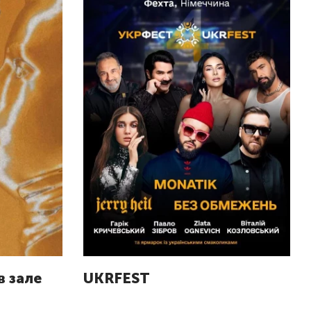
 зале
UKRFEST