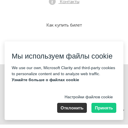
Контакты
Как купить билет
Мы принимаем:
Мы используем файлы cookie
We use our own, Microsoft Clarity and third-party cookies
©2026 «KONTRAMARKA OÜ» Все права защищены
to personalize content and to analyze web traffic.
Узнайте больше о файлах cookie
Настройки файлов cookie
Отклонить
Принять
Harju maakond, Tallinn, Kesklinna linnaosa, Pärnu mnt 139b, 11317
Estonia. Company Nr: 14693656