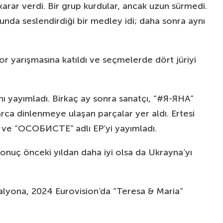
 karar verdi. Bir grup kurdular, ancak uzun sürmedi.
nda seslendirdiği bir medley idi; daha sonra aynı
ctor yarışmasına katıldı ve seçmelerde dört jüriyi
ı yayımladı. Birkaç ay sonra sanatçı, “#Я-ЯНА”
a dinlenmeye ulaşan parçalar yer aldı. Ertesi
” ve “ОСОБИСТЕ” adlı EP’yi yayımladı.
Sonuç önceki yıldan daha iyi olsa da Ukrayna’yı
 alyona, 2024 Eurovision’da “Teresa & Maria”