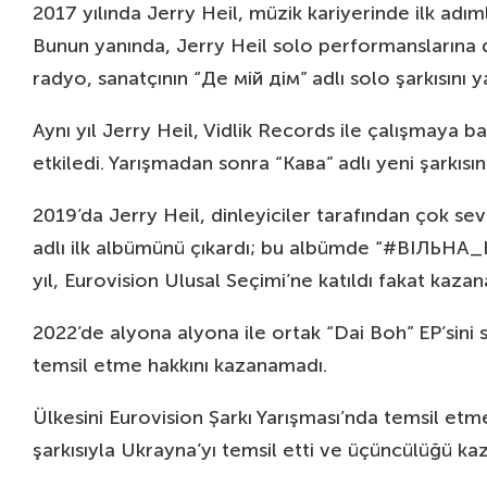
2017 yılında Jerry Heil, müzik kariyerinde ilk adım
Bunun yanında, Jerry Heil solo performanslarına d
radyo, sanatçının “Де мій дім” adlı solo şarkısını y
Aynı yıl Jerry Heil, Vidlik Records ile çalışmaya ba
etkiledi. Yarışmadan sonra “Кава” adlı yeni şarkısın
2019’da Jerry Heil, dinleyiciler tarafından çok 
adlı ilk albümünü çıkardı; bu albümde “#ВІЛЬНА_
yıl, Eurovision Ulusal Seçimi’ne katıldı fakat k
2022’de alyona alyona ile ortak “Dai Boh” EP’sini 
temsil etme hakkını kazanamadı.
Ülkesini Eurovision Şarkı Yarışması’nda temsil et
şarkısıyla Ukrayna’yı temsil etti ve üçüncülüğü ka