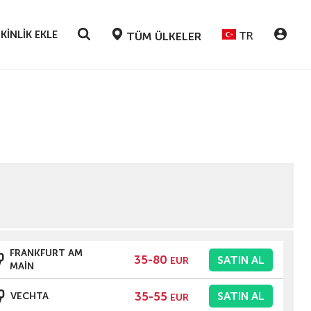
KINLIK EKLE
TR
TÜM ÜLKELER
FRANKFURT AM
35-80
SATIN AL
EUR
MAIN
35-55
SATIN AL
VECHTA
EUR