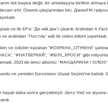
larını tek başına değil, bir arkadaşıyla birlikte atmaya
evam etti. Önemli çıkışlarından biri, ДжемFM radyosu
ayınladı.
şladı ve ilk EP’si “Де мій дім”i çıkardı. Ardından X-Fa
ı ve ardından “Постіль” adlı ilk video klibini yayımladı.
sevilen ve ödüller kazanan "#ОХРАНА_ОТМЕНА" şarkısın
КАСА”, “#НАТВЕРКАЙ”, “#БІЛІ_КРОСИ” gibi milyonlarc
azanamadı. 2021’de ikinci albümü “МАНДАРИНИ І ОЛЕНІ
sundu ve yeniden Eurovision Ulusal Seçimi’ne katıldı. 
me hayali daha sonra gerçekleşti: Jerry Heil ve alyona
zandı.