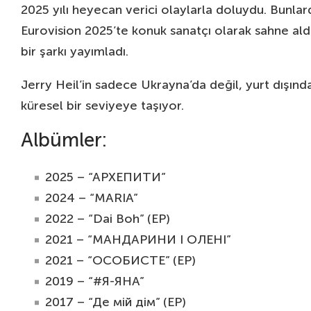
2025 yılı heyecan verici olaylarla doluydu. Bunlar
Eurovision 2025’te konuk sanatçı olarak sahne aldı
bir şarkı yayımladı.
Jerry Heil’in sadece Ukrayna’da değil, yurt dışında
küresel bir seviyeye taşıyor.
Albümler:
2025 – “АРХЕПИТИ”
2024 – “MARIA”
2022 – “Dai Boh” (EP)
2021 – “МАНДАРИНИ І ОЛЕНІ”
2021 – “ОСОБИСТЕ” (EP)
2019 – “#Я-ЯНА”
2017 – “Де мій дім” (EP)