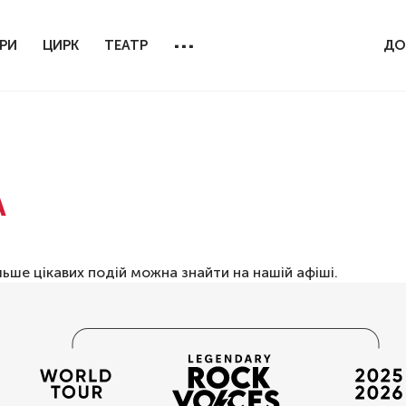
...
РИ
ЦИРК
ТЕАТР
ДО
А
льше цікавих подій можна знайти на нашій
афіші
.