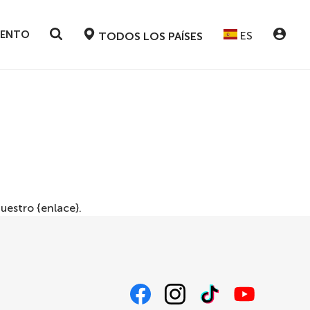
VENTO
ES
TODOS LOS PAÍSES
estro {enlace}.