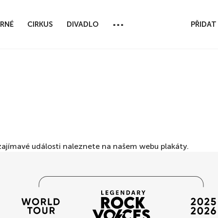
...
RNÉ
CIRKUS
DIVADLO
PŘIDAT
ší zajímavé události naleznete na našem webu
plakáty
.