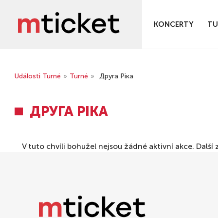
KONCERTY
TU
Události Turné
»
Turné
»
Друга Ріка
ДРУГА РІКА
V tuto chvíli bohužel nejsou žádné aktivní akce. Dal