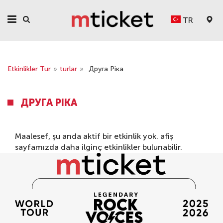
TR
Etkinlikler Tur
»
turlar
»
Друга Ріка
ДРУГА РІКА
Maalesef, şu anda aktif bir etkinlik yok.
afiş
sayfamızda daha ilginç etkinlikler bulunabilir.