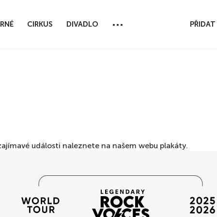
...
RNÉ
CIRKUS
DIVADLO
PŘIDAT
ší zajímavé události naleznete na našem webu
plakáty
.