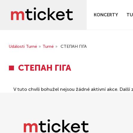
KONCERTY
TU
Události Turné
»
Turné
»
СТЕПАН ГІГА
СТЕПАН ГІГА
V tuto chvíli bohužel nejsou žádné aktivní akce. Dal