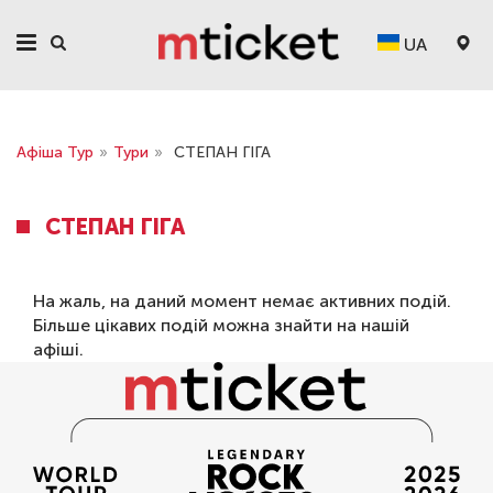
UA
Афіша Тур
»
Тури
»
СТЕПАН ГІГА
СТЕПАН ГІГА
На жаль, на даний момент немає активних подій.
Більше цікавих подій можна знайти на нашій
афіші
.