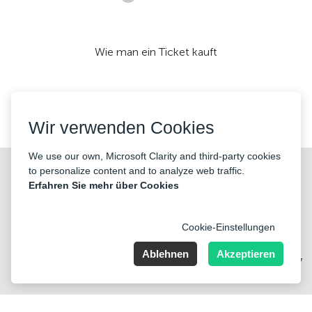
Wie man ein Ticket kauft
Wir akzeptieren:
Wir verwenden Cookies
We use our own, Microsoft Clarity and third-party cookies
©2026 «KONTRAMARKA OÜ» Alle Rechte vorbehalten
to personalize content and to analyze web traffic.
Erfahren Sie mehr über Cookies
Cookie-Einstellungen
Ablehnen
Akzeptieren
Harju maakond, Tallinn, Kesklinna linnaosa, Pärnu mnt 139b, 11317
Estonia. Company Nr: 14693656