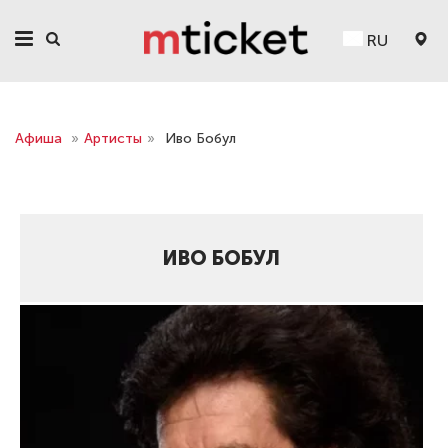
RU
Афиша
»
Артисты
»
Иво Бобул
ИВО БОБУЛ