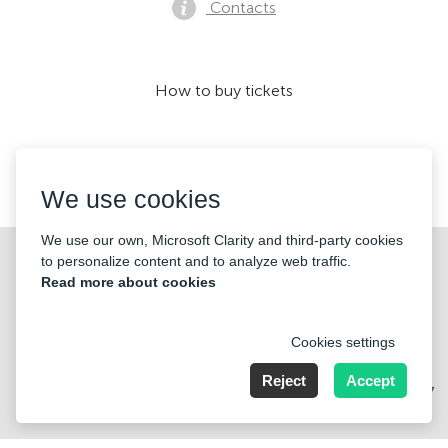
Contacts
How to buy tickets
We accept:
We use cookies
We use our own, Microsoft Clarity and third-party cookies
©2026 «KONTRAMARKA OÜ» All Rights Reserved
to personalize content and to analyze web traffic.
Read more about cookies
Cookies settings
Reject
Accept
Harju maakond, Tallinn, Kesklinna linnaosa, Pärnu mnt 139b, 11317
Estonia. Company Nr: 14693656