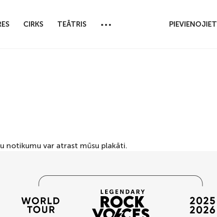
...
RES
CIRKS
TEĀTRIS
PIEVIENOJIE
tu notikumu var atrast mūsu
plakāti
.