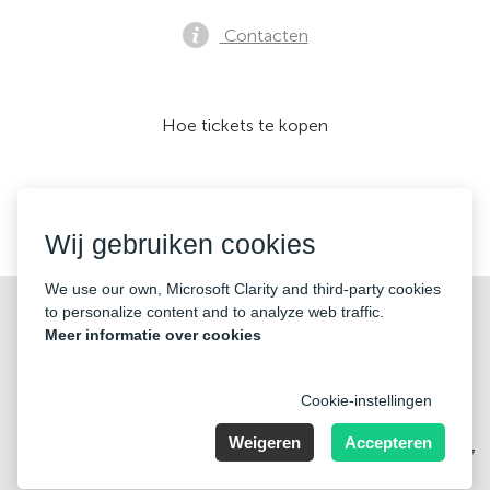
Contacten
Hoe tickets te kopen
Wij accepteren:
Wij gebruiken cookies
We use our own, Microsoft Clarity and third-party cookies
©2026 «KONTRAMARKA OÜ» Alle rechten voorbehouden
to personalize content and to analyze web traffic.
Meer informatie over cookies
Cookie-instellingen
Weigeren
Accepteren
Harju maakond, Tallinn, Kesklinna linnaosa, Pärnu mnt 139b, 11317
Estonia. Company Nr: 14693656