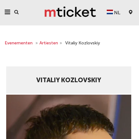
NL
Evenementen
»
Artiesten
»
Vitaliy Kozlovskiy
VITALIY KOZLOVSKIY