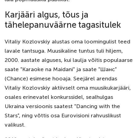
Karjääri algus, tõus ja
tähelepanuväärne tagasitulek
Vitaliy Kozlovskiy alustas oma loomingulist teed
lavale tantsuga. Muusikaline tuntus tuli hiljem,
2000. aastate alguses, kui laulja võitis populaarse
saate "Karaoke na Maidani" ja saate "Шанс"
(Chance) esimese hooaja. Seejärel arendas
Vitaliy Kozlovskiy aktiivselt oma muusikukarjääri,
osales erinevatel konkurssidel, sealhulgas
Ukraina versioonis saatest "Dancing with the
Stars", ning võttis osa Eurovisioni rahvuslikust
valikust.