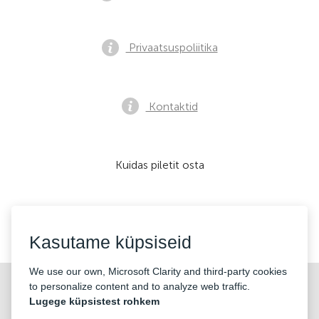
Privaatsuspoliitika
Kontaktid
Kuidas piletit osta
Me nõustume:
Kasutame küpsiseid
We use our own, Microsoft Clarity and third-party cookies
©2026 «KONTRAMARKA OÜ» Kõik õigused kaitstud
to personalize content and to analyze web traffic.
Lugege küpsistest rohkem