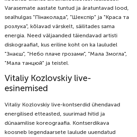
Varasemate aastate tuntud ja äratuntavad lood,
sealhulgas "Пінаколада", "Шекспір" ja "Краса та
розлука", kõlavad värskelt, säilitades sama
energia. Need väljaanded täiendavad artisti
diskograafiat, kus eriline koht on ka lauludel
"Знаєш", "Небо плаче грозами", "Мала Змогла",
"Мала танцюй" ja teistel.
Vitaliy Kozlovskiy live-
esinemised
Vitaliy Kozlovskiy live-kontserdid ühendavad
energilised etteasted, suurimad hitid ja
dünaamilise koreograafia. Kontserdikava
koosneb legendaarsete laulude uuendatud