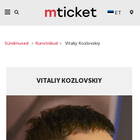
ET
Sündmused
»
Kunstnikud
»
Vitaliy Kozlovskiy
VITALIY KOZLOVSKIY