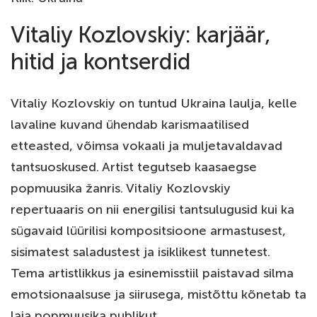
Vitaliy Kozlovskiy: karjäär,
hitid ja kontserdid
Vitaliy Kozlovskiy on tuntud Ukraina laulja, kelle
lavaline kuvand ühendab karismaatilised
etteasted, võimsa vokaali ja muljetavaldavad
tantsuoskused. Artist tegutseb kaasaegse
popmuusika žanris. Vitaliy Kozlovskiy
repertuaaris on nii energilisi tantsulugusid kui ka
sügavaid lüürilisi kompositsioone armastusest,
sisimatest saladustest ja isiklikest tunnetest.
Tema artistlikkus ja esinemisstiil paistavad silma
emotsionaalsuse ja siirusega, mistõttu kõnetab ta
laia popmuusika publikut.