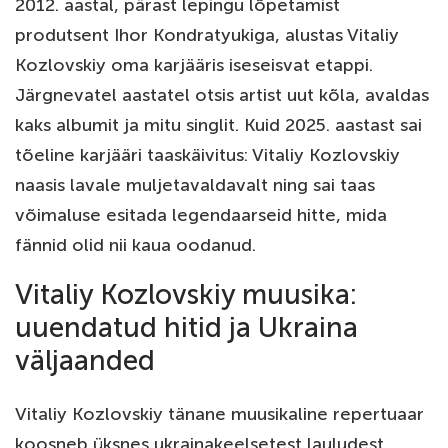
2012. aastal, pärast lepingu lõpetamist
produtsent Ihor Kondratyukiga, alustas Vitaliy
Kozlovskiy oma karjääris iseseisvat etappi.
Järgnevatel aastatel otsis artist uut kõla, avaldas
kaks albumit ja mitu singlit. Kuid 2025. aastast sai
tõeline karjääri taaskäivitus: Vitaliy Kozlovskiy
naasis lavale muljetavaldavalt ning sai taas
võimaluse esitada legendaarseid hitte, mida
fännid olid nii kaua oodanud.
Vitaliy Kozlovskiy muusika:
uuendatud hitid ja Ukraina
väljaanded
Vitaliy Kozlovskiy tänane muusikaline repertuaar
koosneb üksnes ukrainakeelsetest lauludest.