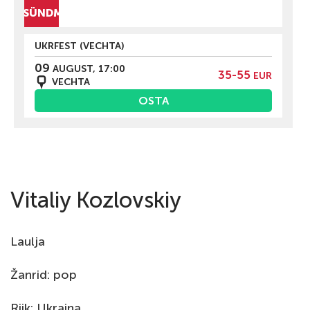
EIDA SÜNDMUSED
UKRFEST (VECHTA)
09
AUGUST, 17:00
35-55
EUR
VECHTA
OSTA
Vitaliy Kozlovskiy
Laulja
Žanrid: pop
Riik: Ukraina