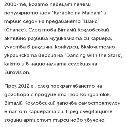
2000-те, когато певецът печели
популярното шоу "Karaoke na Maidani" и
първия сезон на предаването "Шанс"
(Chance). След това Віталій Козловський
активно развива музикалната си кариера,
участва в различни конкурси, включително
украинската версия на "Dancing with the Stars",
както и в националната селекция за
Eurovision.
През 2012 г., след прекратяването на
договора с продуцента Ігор Кондратюк,
Віталій Козловський започва самостоятелен
етап от кариерата си. През следващите
години артистът търси ново звучене,