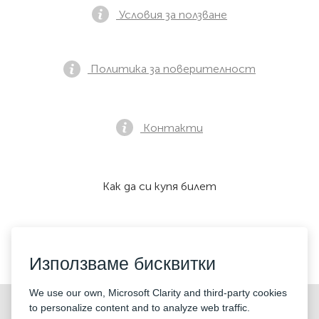
Условия за ползване
Политика за поверителност
Контакти
Как да си купя билет
Приемаме:
Използваме бисквитки
We use our own, Microsoft Clarity and third-party cookies
©2026 «KONTRAMARKA OÜ» Всички права запазени
to personalize content and to analyze web traffic.