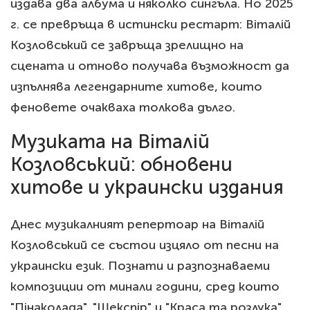
издава два албума и няколко сингъла. Но 2025
г. се превръща в истински рестарт: Віталій
Козловський се завръща зрелищно на
сцената и отново получава възможност да
изпълнява легендарните хитове, които
феновете очакваха толкова дълго.
Музиката на Віталій
Козловський: обновени
хитове и украински издания
Днес музикалният репертоар на Віталій
Козловський се състои изцяло от песни на
украински език. Познати и разпознаваеми
композиции от минали години, сред които
"Пінаколада", "Шекспір" и "Краса та розлука",