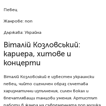
Певец
Жанрове: поп
Държава: Украйна
Віталій Козловський:
кариера, хитове и
концерти
Віталій Козловський е известен украински
певец, чийто сценичен образ съчетава
харизматични изпълнения, силен вокал и
впечатляващи танцови умения. Артистът
работи в жанра на съвременната поп музика.