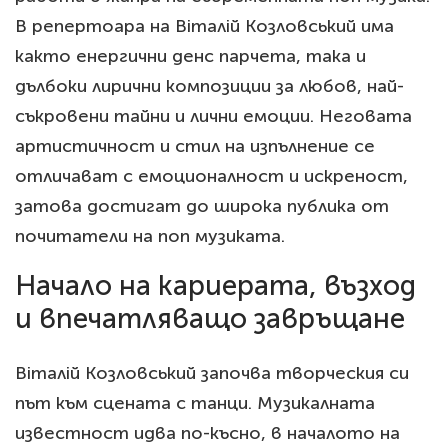
В репертоара на Віталій Козловський има
както енергични денс парчета, така и
дълбоки лирични композиции за любов, най-
съкровени тайни и лични емоции. Неговата
артистичност и стил на изпълнение се
отличават с емоционалност и искреност,
затова достигат до широка публика от
почитатели на поп музиката.
Начало на кариерата, възход
и впечатляващо завръщане
Віталій Козловський започва творческия си
път към сцената с танци. Музикалната
известност идва по-късно, в началото на