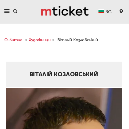
BG
Събитие
»
Художници
»
Віталій Козловський
ВІТАЛІЙ КОЗЛОВСЬКИЙ