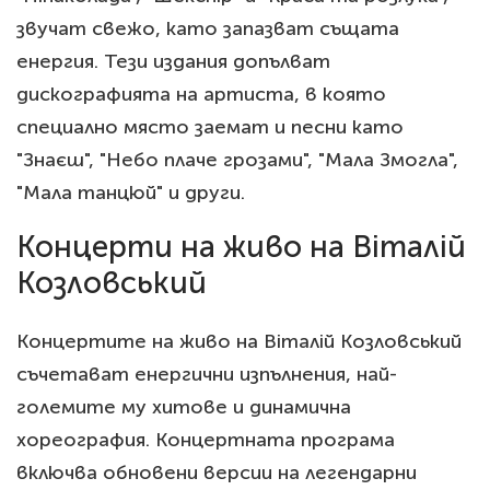
звучат свежо, като запазват същата
енергия. Тези издания допълват
дискографията на артиста, в която
специално място заемат и песни като
"Знаєш", "Небо плаче грозами", "Мала Змогла",
"Мала танцюй" и други.
Концерти на живо на Віталій
Козловський
Концертите на живо на Віталій Козловський
съчетават енергични изпълнения, най-
големите му хитове и динамична
хореография. Концертната програма
включва обновени версии на легендарни