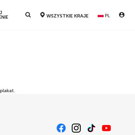
J
PL
WSZYSTKIE KRAJE
NIE
plakat
.