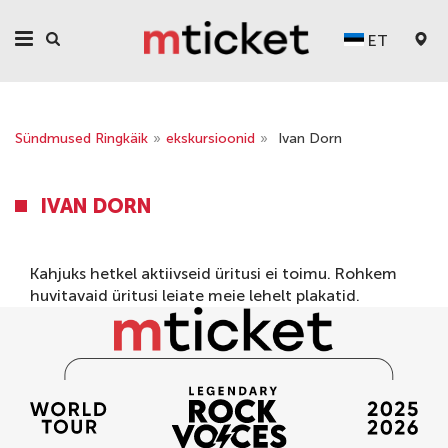
ET
Sündmused Ringkäik
»
ekskursioonid
»
Ivan Dorn
IVAN DORN
Kahjuks hetkel aktiivseid üritusi ei toimu. Rohkem
huvitavaid üritusi leiate meie lehelt
plakatid
.