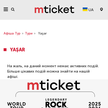
UA
Афіша Тур
»
Тури
»
Yaşar
YAŞAR
На жаль, на даний момент немає активних подій.
Більше цікавих подій можна знайти на нашій
афіші
.