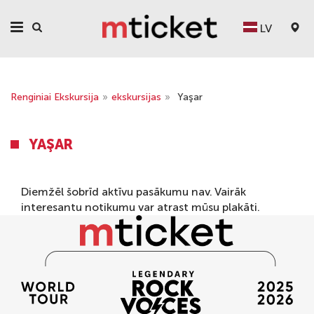
LV
Renginiai Ekskursija
»
ekskursijas
»
Yaşar
YAŞAR
Diemžēl šobrīd aktīvu pasākumu nav. Vairāk
interesantu notikumu var atrast mūsu
plakāti
.