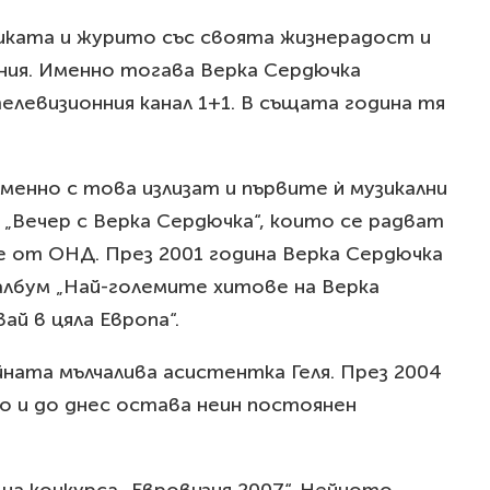
ликата и журито със своята жизнерадост и
ения. Именно тогава Верка Сердючка
левизионния канал 1+1. В същата година тя
менно с това излизат и първите ѝ музикални
„Вечер с Верка Сердючка“, които се радват
 от ОНД. През 2001 година Верка Сердючка
 албум „Най-големите хитове на Верка
й в цяла Европа“.
йната мълчалива асистентка Геля. През 2004
то и до днес остава неин постоянен