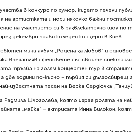
участва в конкурс по хумор, където печели пуб
ата на артистката и носи няколко важни постиж
ние на участието си в развлекателно шоу по те
 през декември прави коледен концерт в Киев.
ебютен мини албум „Родена за любов“ и едновре
чка впечатлява феновете със своите спектакли 
ата тръгва на голям концертен тур в страните
 а две години по-късно – първия си дългосвирещ
ай-известната песен на Верка Сердючка „Танцува
та Радмила Шчоголева, която играе ролята на не
нейната „майка“ – актрисата Инна Билокон, коя