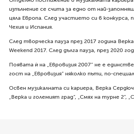
Отделно постижение в музикалната кариера 
изпълнение се счита за едно от най-запомнящ
цяла Европа. След участието си в конкурса, 
Чехия и Испания.
След творческа пауза през 2017 година Верк
Weekend 2017. След дълга пауза, през 2020 го
Появата ѝ на „Евровизия 2007“ не е единств
гост на „Евровизия“ няколко пъти, по-специалн
Освен музикалната си кариера, Верка Сердюч
„Верка и големият град“, „Смях на турне 2“, 