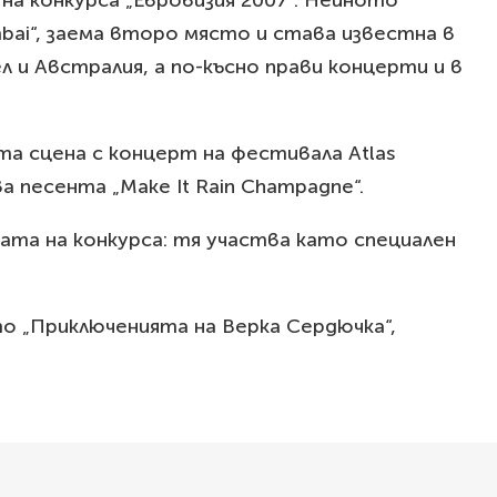
на конкурса „Евровизия 2007“. Нейното
mbai“, заема второ място и става известна в
л и Австралия, а по-късно прави концерти и в
та сцена с концерт на фестивала Atlas
ва песента „Make It Rain Champagne“.
ната на конкурса: тя участва като специален
то „Приключенията на Верка Сердючка“,