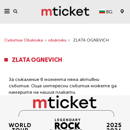
BG
Събитие Обиколка
»
обиколки
»
ZLATA OGNEVICH
ZLATA OGNEVICH
За съжаление в момента няма активни
събития. Още интересни събития можете да
намерите на нашия
плакати
.