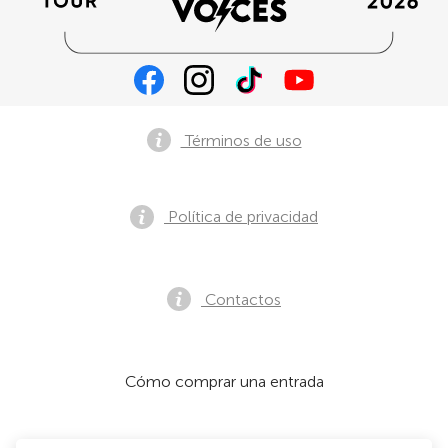
Términos de uso
Política de privacidad
Contactos
Cómo comprar una entrada