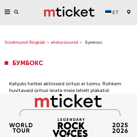
ET
Sündmused Ringkäik
»
ekskursioonid
»
Бумбокс
БУМБОКС
Kahjuks hetkel aktiivseid üritusi ei toimu. Rohkem
huvitavaid üritusi leiate meie lehelt
plakatid
.