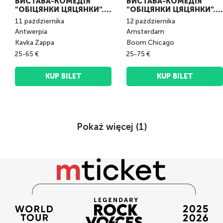
ВИСТАВА-КОМЕДІЯ
ВИСТАВА-КОМЕДІЯ
"ОБІЦЯНКИ ЦЯЦЯНКИ".
"ОБІЦЯНКИ ЦЯЦЯНКИ".
Antwerpen
Amsterdam
11
października
12
października
Antwerpia
Amsterdam
Kavka Zappa
Boom Chicago
25-65 €
25-75 €
KUP BILET
KUP BILET
Pokaż więcej (
1
)