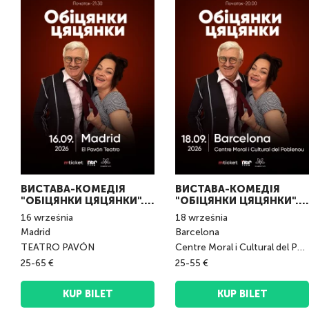
ВИСТАВА-КОМЕДІЯ
ВИСТАВА-КОМЕДІЯ
"ОБІЦЯНКИ ЦЯЦЯНКИ".
"ОБІЦЯНКИ ЦЯЦЯНКИ".
Madrid
Barcelona
16
września
18
września
Madrid
Barcelona
TEATRO PAVÓN
Centre Moral i Cultural del Poblenou
25-65 €
25-55 €
KUP BILET
KUP BILET