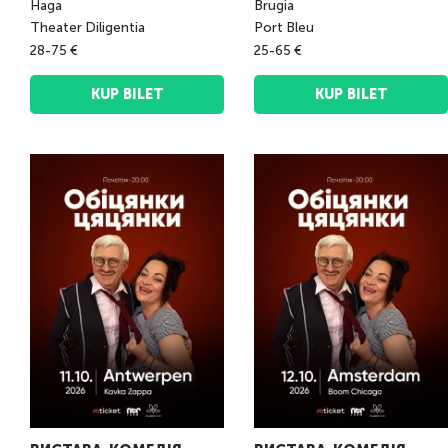
Haga
Brugia
Theater Diligentia
Port Bleu
28-75 €
25-65 €
KUP BILET
KUP BILET