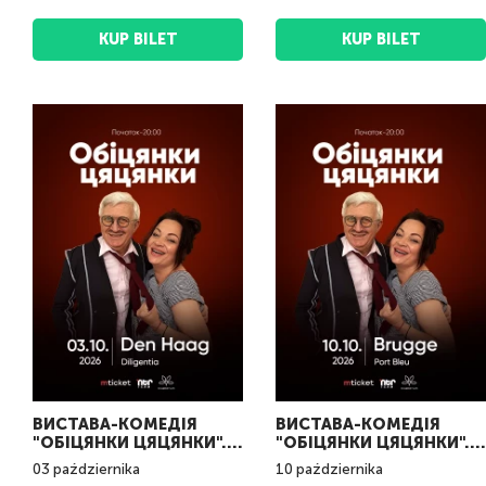
KUP BILET
KUP BILET
ВИСТАВА-КОМЕДІЯ
ВИСТАВА-КОМЕДІЯ
"ОБІЦЯНКИ ЦЯЦЯНКИ".
"ОБІЦЯНКИ ЦЯЦЯНКИ".
Den Haag
Bruges
03
października
10
października