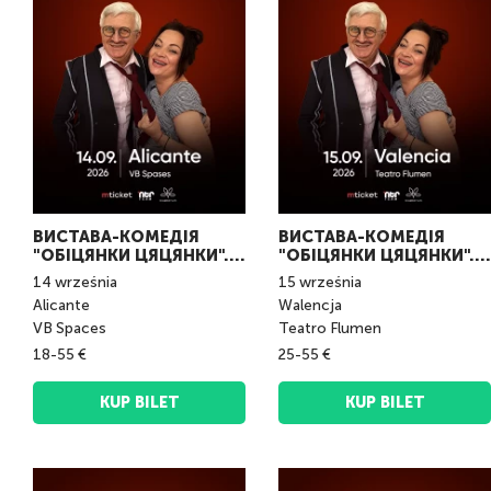
ВИСТАВА-КОМЕДІЯ
ВИСТАВА-КОМЕДІЯ
"ОБІЦЯНКИ ЦЯЦЯНКИ".
"ОБІЦЯНКИ ЦЯЦЯНКИ".
Alicante
València
14
września
15
września
Alicante
Walencja
VB Spaces
Teatro Flumen
18-55 €
25-55 €
KUP BILET
KUP BILET