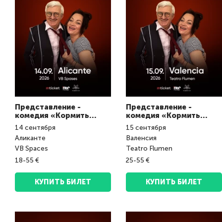
Представление -
Представление -
комедия «Кормить
комедия «Кормить
завтраками»
завтраками»
14
сентября
15
сентября
Аликанте
Валенсия
VB Spaces
Teatro Flumen
18-55 €
25-55 €
КУПИТЬ БИЛЕТ
КУПИТЬ БИЛЕТ