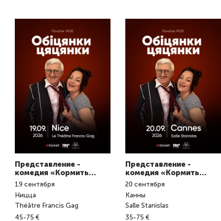
Представление -
Представление -
комедия «Кормить
комедия «Кормить
завтраками»
завтраками»
19
сентября
20
сентября
Ницца
Канны
Théâtre Francis Gag
Salle Stanislas
45-75 €
35-75 €