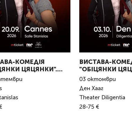
АВА-КОМЕДІЯ
ВИСТАВА-КОМЕ
ЦЯНКИ ЦЯЦЯНКИ".
"ОБІЦЯНКИ ЦЯЦ
ES
Den Haag
птември
03
октомври
s
Ден Хааг
tanislas
Theater Diligentia
€
28-75 €