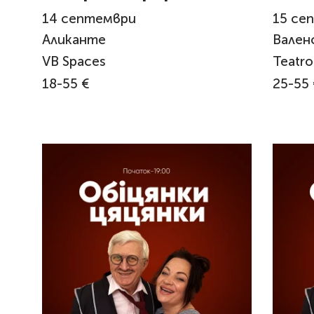
Alicante
Valèn
14
септември
15
се
Аликанте
Вален
VB Spaces
Teatro
18-55 €
25-55 