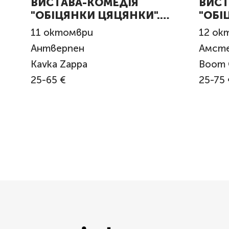
ВИСТАВА-КОМЕДІЯ
ВИСТ
"ОБІЦЯНКИ ЦЯЦЯНКИ".
"ОБІ
Antwerpen
Amst
11
октомври
12
ок
Антверпен
Амст
Kavka Zappa
Boom 
25-65 €
25-75 