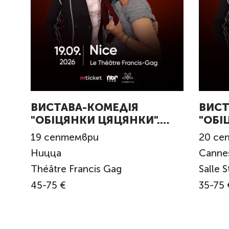
ВИСТАВА-КОМЕДІЯ
ВИСТ
"ОБІЦЯНКИ ЦЯЦЯНКИ".
"ОБІ
Nice
CANN
19
септември
20
се
Ницца
Canne
Théâtre Francis Gag
Salle S
45-75 €
35-75 