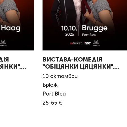
ДІЯ
ВИСТАВА-КОМЕДІЯ
ЯНКИ".
"ОБІЦЯНКИ ЦЯЦЯНКИ".
Bruges
10
октомври
Брюж
Port Bleu
25-65 €