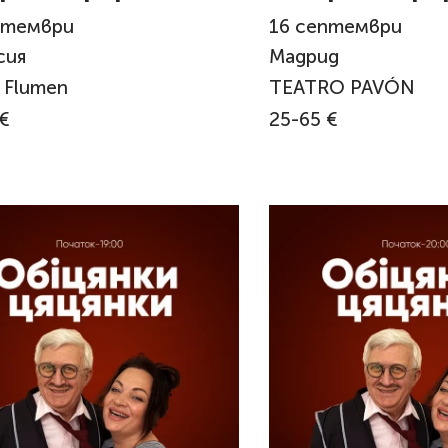
cia
Madrid
птември
16
септември
сия
Мадрид
 Flumen
TEATRO PAVÓN
€
25-65 €