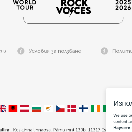
Условия за ползване
Полити
ени
Изпо
We use ou
content an
Научете 
allinn, Kesklinna linnaosa, Pärnu mnt 139b, 11317 Estonia. Com