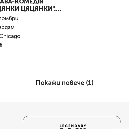
АВА-КОМЕДІЯ
ЦЯНКИ ЦЯЦЯНКИ".
erdam
томври
ердам
Chicago
€
Покажи повече (
1
)