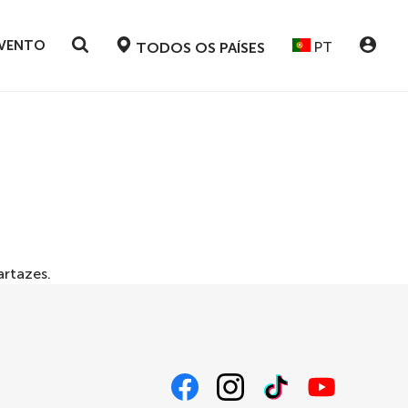
EVENTO
PT
TODOS OS PAÍSES
artazes
.