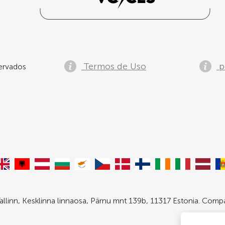
Termos de Uso
po
ervados
allinn, Kesklinna linnaosa, Pärnu mnt 139b, 11317 Estonia. Com