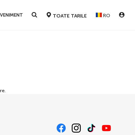
EVENIMENT
RO
TOATE TARILE
re
.