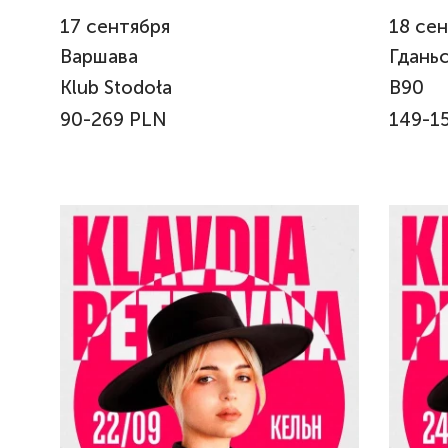
17
сентября
18
сен
Варшава
Гдань
Klub Stodoła
B90
90-269 PLN
149-1