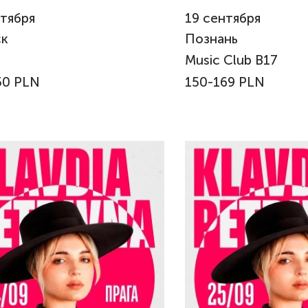
тября
19
сентября
ск
Познань
Music Club B17
50 PLN
150-169 PLN