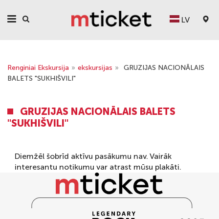
LV
Renginiai Ekskursija
»
ekskursijas
»
GRUZIJAS NACIONĀLAIS
BALETS "SUKHIŠVILI"
GRUZIJAS NACIONĀLAIS BALETS
"SUKHIŠVILI"
Diemžēl šobrīd aktīvu pasākumu nav. Vairāk
interesantu notikumu var atrast mūsu
plakāti
.